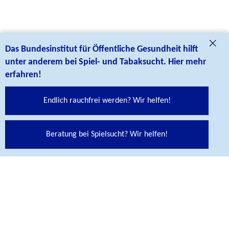
Das Bundesinstitut für Öffentliche Gesundheit hilft
unter anderem bei Spiel- und Tabaksucht. Hier mehr
erfahren!
Endlich rauchfrei werden? Wir helfen!
Social Media Links
Folgen Sie uns auf unseren Social Media Kanälen:
Beratung bei Spielsucht? Wir helfen!
Abspann
KONTAKT