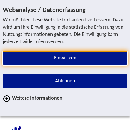
Sprung zur Servicenavigation
Sprung zur Hauptnavigation
Sprung zur Suche
Sprung zum Inhalt
Sprung zum Fußbereich
Webanalyse / Datenerfassung
Wir möchten diese Website fortlaufend verbessern. Dazu
wird um Ihre Einwilligung in die statistische Erfassung von
Nutzungsinformationen gebeten. Die Einwilligung kann
jederzeit widerrufen werden.
Einwilligen
Ablehnen
Weitere Informationen