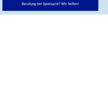
Maarweg 149-161
Beratung bei Spielsucht? Wir helfen!
50825 Köln
Telefon +49 221 8992-0
Kontakt
BIÖG Shop
© BIÖG Das Bundesinstitut für Öffentliche Gesundheit ist
eine Fachbehörde im Geschäftsbereich des
Bundesministeriums für Gesundheit.
SITEMAP