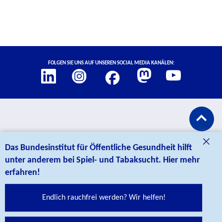
Social Media Links
Folgen Sie uns auf unseren Social Media Kanälen:
Abspann
KONTAKT
Das Bundesinstitut für Öffentliche Gesundheit hilft
unter anderem bei Spiel- und Tabaksucht. Hier mehr
erfahren!
Endlich rauchfrei werden? Wir helfen!
Bundesinstitut für Öffentliche Gesundheit