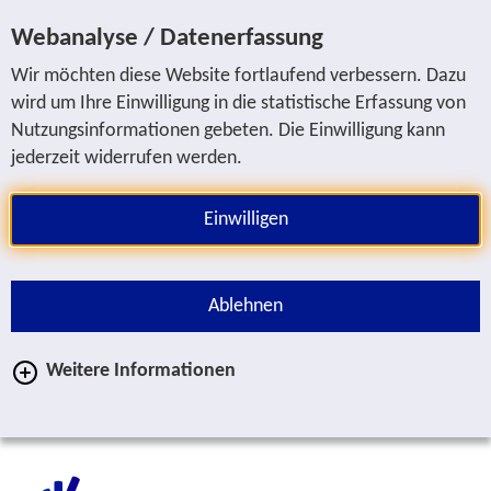
Sprung zur Servicenavigation
Sprung zur Hauptnavigation
Sprung zur Suche
Sprung zum Inhalt
Sprung zum Fußbereich
Webanalyse / Datenerfassung
Wir möchten diese Website fortlaufend verbessern. Dazu
wird um Ihre Einwilligung in die statistische Erfassung von
Nutzungsinformationen gebeten. Die Einwilligung kann
jederzeit widerrufen werden.
Einwilligen
Ablehnen
Weitere Informationen