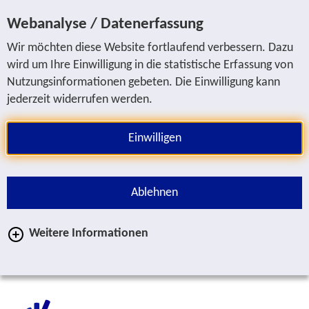
Sprung zur Servicenavigation
Sprung zur Hauptnavigation
Sprung zur Suche
Sprung zum Inhalt
Sprung zum Fußbereich
Webanalyse / Datenerfassung
Wir möchten diese Website fortlaufend verbessern. Dazu
wird um Ihre Einwilligung in die statistische Erfassung von
Nutzungsinformationen gebeten. Die Einwilligung kann
jederzeit widerrufen werden.
Einwilligen
Ablehnen
Weitere Informationen