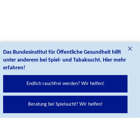
Das Bundesinstitut für Öffentliche Gesundheit hilft
unter anderem bei Spiel- und Tabaksucht. Hier mehr
erfahren!
Endlich rauchfrei werden? Wir helfen!
Beratung bei Spielsucht? Wir helfen!
Social Media Links
Folgen Sie uns auf unseren Social Media Kanälen: