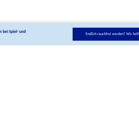
m bei Spiel- und
Endlich rauchfrei werden? Wir helf
ie uns auf unseren Social Media Kanälen:
Kontakt