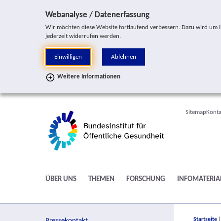
Sprung zur Servicenavigation
Sprung zur Hauptnavigation
Sprung zur Suche
Sprung zur Seitennavigation
Sprung zum Inhalt
Sprung zum Fußbereich
Webanalyse / Datenerfassung
Wir möchten diese Website fortlaufend verbessern. Dazu wird um Ihr
jederzeit widerrufen werden.
Einwilligen
Ablehnen
Weitere Informationen
Sitemap
Konta
ÜBER UNS
THEMEN
FORSCHUNG
INFOMATERIA
You are h
Startseite
Pressekontakt