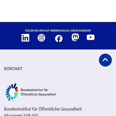
Social Media Links
Folgen Sie uns auf unseren Social Media Kanälen:
Abspann
KONTAKT
Bundesinstitut für Öffentliche Gesundheit
Maarweg 149-161