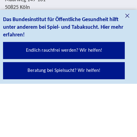
50825 Köln
Telefon +49 221 8992-0
Das Bundesinstitut für Öffentliche Gesundheit hilft
unter anderem bei Spiel- und Tabaksucht. Hier mehr
erfahren!
Kontakt
Endlich rauchfrei werden? Wir helfen!
BIÖG Shop
Beratung bei Spielsucht? Wir helfen!
© BIÖG Das Bundesinstitut für Öffentliche Gesundheit ist
eine Fachbehörde im Geschäftsbereich des
Bundesministeriums für Gesundheit.
SITEMAP