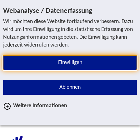
Sprung zur Servicenavigation
Sprung zur Hauptnavigation
Sprung zur Suche
Sprung zum Inhalt
Sprung zum Fußbereich
Webanalyse / Datenerfassung
Wir möchten diese Website fortlaufend verbessern. Dazu
wird um Ihre Einwilligung in die statistische Erfassung von
Nutzungsinformationen gebeten. Die Einwilligung kann
jederzeit widerrufen werden.
Einwilligen
Ablehnen
Weitere Informationen