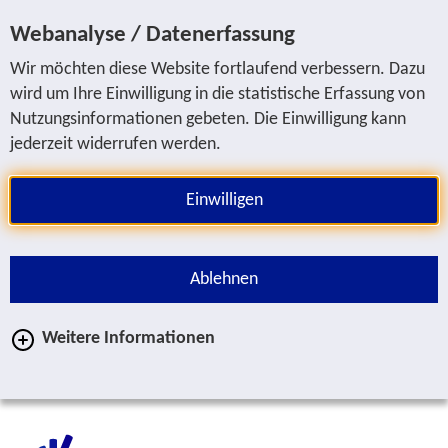
Sprung zur Servicenavigation
Sprung zur Hauptnavigation
Sprung zur Suche
Sprung zum Inhalt
Sprung zum Fußbereich
Webanalyse / Datenerfassung
Wir möchten diese Website fortlaufend verbessern. Dazu
wird um Ihre Einwilligung in die statistische Erfassung von
Nutzungsinformationen gebeten. Die Einwilligung kann
jederzeit widerrufen werden.
Einwilligen
Ablehnen
Weitere Informationen