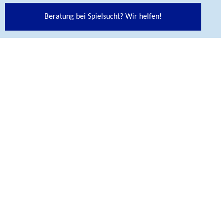
Bundesministeriums für Gesundheit.
Beratung bei Spielsucht? Wir helfen!
SITEMAP
KONTAKT
IMPRESSUM
DATENSCHUTZ
ENGLISH
GEBÄRDEN­SPRACHE
LEICHTE SPRACHE
ERKLÄRUNG ZUR BARRIEREFREIHEIT
BARRIERE MELDEN