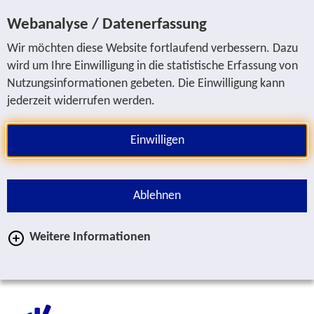
Sprung zur Servicenavigation
Sprung zur Hauptnavigation
Sprung zur Suche
Sprung zum Inhalt
Sprung zum Fußbereich
Webanalyse / Datenerfassung
Wir möchten diese Website fortlaufend verbessern. Dazu
wird um Ihre Einwilligung in die statistische Erfassung von
Nutzungsinformationen gebeten. Die Einwilligung kann
jederzeit widerrufen werden.
Einwilligen
Ablehnen
Weitere Informationen