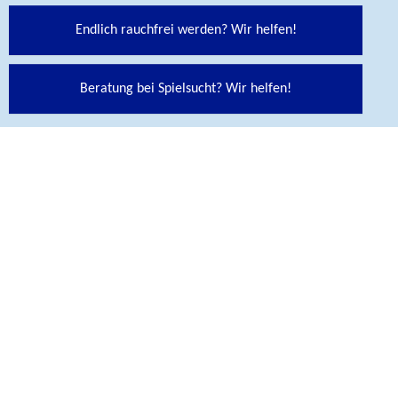
Endlich rauchfrei werden? Wir helfen!
Beratung bei Spielsucht? Wir helfen!
Social Media Links
Folgen Sie uns auf unseren Social Media Kanälen:
Abspann
KONTAKT