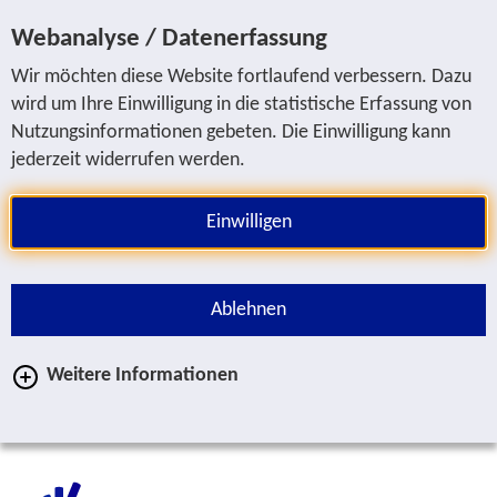
Sprung zur Servicenavigation
Sprung zur Hauptnavigation
Sprung zur Suche
Sprung zum Inhalt
Sprung zum Fußbereich
Webanalyse / Datenerfassung
Wir möchten diese Website fortlaufend verbessern. Dazu
wird um Ihre Einwilligung in die statistische Erfassung von
Nutzungsinformationen gebeten. Die Einwilligung kann
jederzeit widerrufen werden.
Einwilligen
Ablehnen
Weitere Informationen