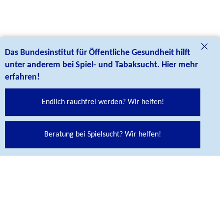
Das Bundesinstitut für Öffentliche Gesundheit hilft
unter anderem bei Spiel- und Tabaksucht. Hier mehr
erfahren!
Endlich rauchfrei werden? Wir helfen!
Social Media Links
Folgen Sie uns auf unseren Social Media Kanälen:
Beratung bei Spielsucht? Wir helfen!
Abspann
KONTAKT