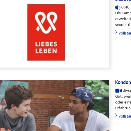
0:40 
Die Kamp
erweiter
sexuell 
vollst
Kondome
dive
Gut, we
oder ein
Erfahrun
vollst