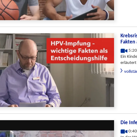
Krebsri
Fakten 
5:20
Ein Kind
erläuter
vollst
Die Inf
0:40