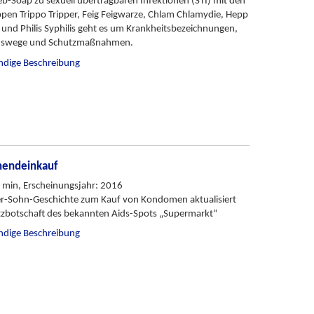
eb-Soap zu sexuell übertragbaren Infektionen (STI) mit den
en Trippo Tripper, Feig Feigwarze, Chlam Chlamydie, Hepp
s und Philis Syphilis geht es um Krankheitsbezeichnungen,
onswege und Schutzmaßnahmen.
ändige Beschreibung
endeinkauf
 min, Erscheinungsjahr: 2016
er-Sohn-Geschichte zum Kauf von Kondomen aktualisiert
tzbotschaft des bekannten Aids-Spots „Supermarkt“
ändige Beschreibung