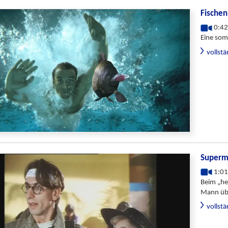
Fischen
0:42
Eine som
vollst
Superm
1:01
Beim „he
Mann übe
vollst