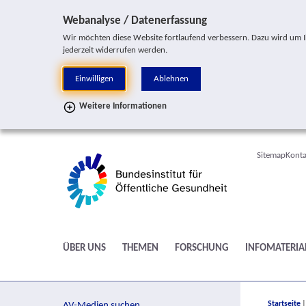
Sprung zur Servicenavigation
Sprung zur Hauptnavigation
Sprung zur Suche
Sprung zur Seitennavigation
Sprung zum Inhalt
Sprung zum Fußbereich
Webanalyse / Datenerfassung
Wir möchten diese Website fortlaufend verbessern. Dazu wird um Ihr
jederzeit widerrufen werden.
Einwilligen
Ablehnen
Weitere Informationen
Sitemap
Konta
ÜBER UNS
THEMEN
FORSCHUNG
INFOMATERIA
You are h
Startseite
AV-Medien suchen