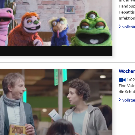
In der W
Handpupp
Hepatiti
Infekti
vollst
Wochen
1:02
Eine Vat
die Schu
vollst