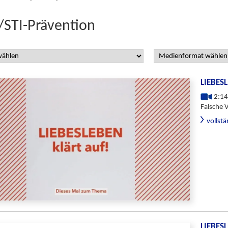
/STI-Prävention
LIEBES
2:14
Falsche 
vollst
LIEBES