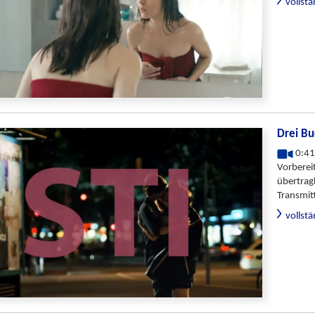
vollst
Drei B
0:41
Vorberei
übertrag
Transmitt
vollst