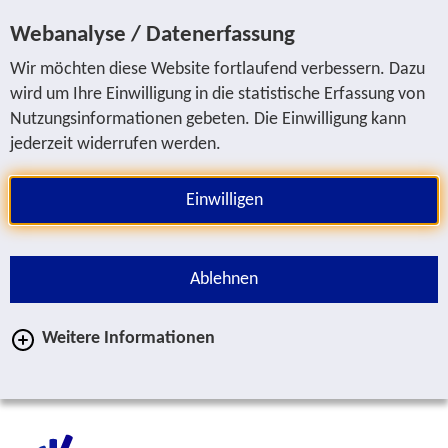
Sprung zur Servicenavigation
Sprung zur Hauptnavigation
Sprung zur Suche
Sprung zum Inhalt
Sprung zum Fußbereich
Webanalyse / Datenerfassung
Wir möchten diese Website fortlaufend verbessern. Dazu
wird um Ihre Einwilligung in die statistische Erfassung von
Nutzungsinformationen gebeten. Die Einwilligung kann
jederzeit widerrufen werden.
Einwilligen
Ablehnen
Weitere Informationen