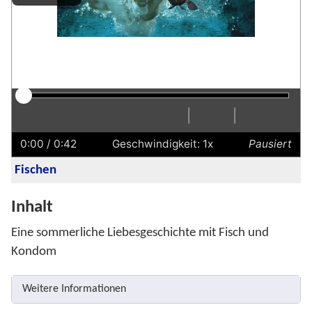
|
|
Abspielen
Neustart
Zurück
Vorwärts
Audiobeschreibung
Schneller
Langsamer
Einstellu
Vollbi
Laut
einschalten
einscha
0:00
/ 0:42
Geschwindigkeit: 1x
Pausiert
Fischen
Inhalt
Eine sommerliche Liebesgeschichte mit Fisch und
Kondom
Weitere Informationen