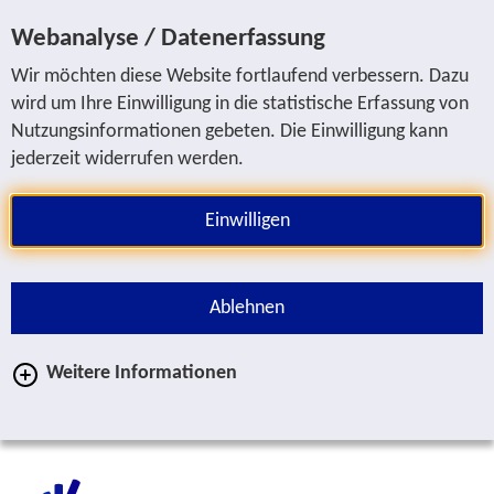
Sprung zur Servicenavigation
Sprung zur Hauptnavigation
Sprung zur Suche
Sprung zum Inhalt
Sprung zum Fußbereich
Webanalyse / Datenerfassung
Wir möchten diese Website fortlaufend verbessern. Dazu
wird um Ihre Einwilligung in die statistische Erfassung von
Nutzungsinformationen gebeten. Die Einwilligung kann
jederzeit widerrufen werden.
Einwilligen
Ablehnen
Weitere Informationen