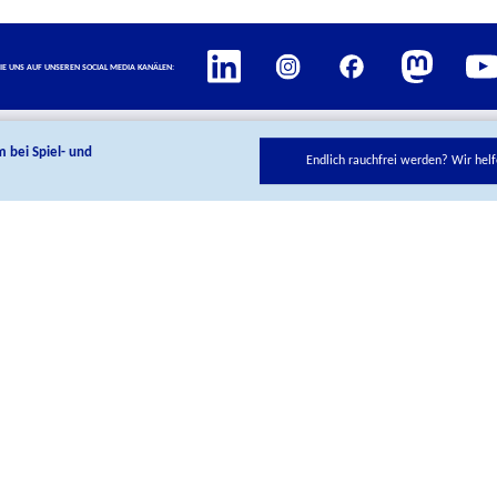
ie uns auf unseren Social Media Kanälen:
m bei Spiel- und
Endlich rauchfrei werden? Wir helf
Kontakt
BIÖG Shop