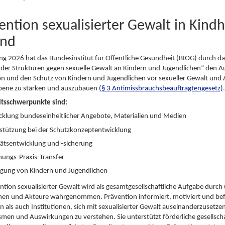
ention sexualisierter Gewalt in Kind
end
ng 2026 hat das Bundesinstitut für Öffentliche Gesundheit (BIÖG) durch da
der Strukturen gegen sexuelle Gewalt an Kindern und Jugendlichen“ den Au
on und den Schutz von Kindern und Jugendlichen vor sexueller Gewalt und
ene zu stärken und auszubauen
(§ 3 Antimissbrauchsbeauftragtengesetz)
.
itsschwerpunkte sind:
cklung bundeseinheitlicher Angebote, Materialien und Medien
stützung bei der Schutzkonzeptentwicklung
tätsentwicklung und -sicherung
hungs-Praxis-Transfer
ligung von Kindern und Jugendlichen
ntion sexualisierter Gewalt wird als gesamtgesellschaftliche Aufgabe durch 
nen und Akteure wahrgenommen. Prävention informiert, motiviert und be
n als auch Institutionen, sich mit sexualisierter Gewalt auseinanderzusetz
en und Auswirkungen zu verstehen. Sie unterstützt förderliche gesellscha