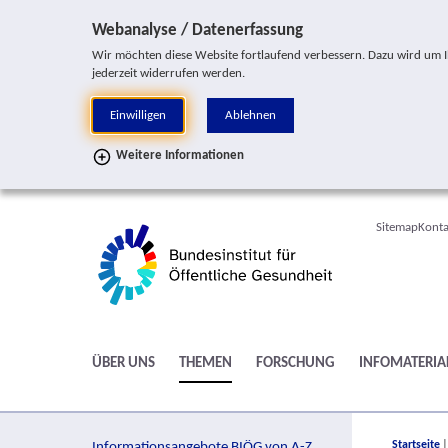
Sprung zur Servicenavigation
Sprung zur Hauptnavigation
Sprung zur Suche
Sprung zur Seitennavigation
Sprung zum Inhalt
Sprung zum Fußbereich
Webanalyse / Datenerfassung
Wir möchten diese Website fortlaufend verbessern. Dazu wird um Ihr
jederzeit widerrufen werden.
Einwilligen
Ablehnen
Weitere Informationen
Sitemap
Konta
ÜBER UNS
THEMEN
FORSCHUNG
INFOMATERIA
You are h
Startseite
Informationsangebote BIÖG von A-Z