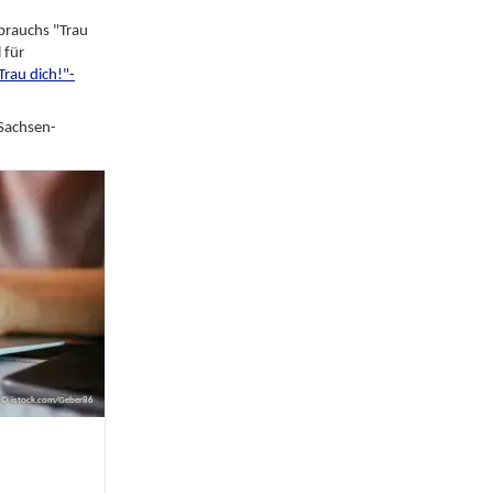
brauchs "Trau
 für
Trau dich!"-
 Sachsen-
© istock.com/Geber86