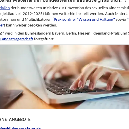
ares Material der bundesweiten Initiative „Trau dich!“?
ialien
der bundesweiten Initiative zur Prävention des sexuellen Kindesmiss
rojektlaufzeit 2012-2025) können weiterhin bestellt werden. Auch Material
atorinnen und Multiplikatoren (
Praxisordner "Wissen und Haltung"
sowie
"
er
) kann weiter bezogen werden.
h!“ wird in den Bundesländern Bayern, Berlin, Hessen, Rheinland-Pfalz und
n
Landesträgerschaft
fortgeführt.
ERNETANGEBOTE