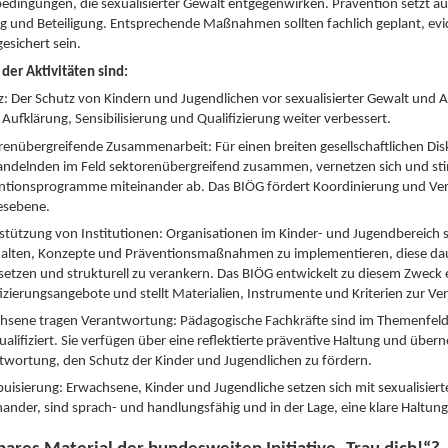
dingungen, die sexualisierter Gewalt entgegenwirken. Prävention setzt au
g und Beteiligung. Entsprechende Maßnahmen sollten fachlich geplant, evi
gesichert sein.
 der Aktivitäten sind:
z: Der Schutz von Kindern und Jugendlichen vor sexualisierter Gewalt und
Aufklärung, Sensibilisierung und Qualifizierung weiter verbessert.
renübergreifende Zusammenarbeit: Für einen breiten gesellschaftlichen Dis
Handelnden im Feld sektorenübergreifend zusammen, vernetzen sich und s
ntionsprogramme miteinander ab. Das BIÖG fördert Koordinierung und Ver
sebene.
stützung von Institutionen: Organisationen im Kinder- und Jugendbereich 
alten, Konzepte und Präventionsmaßnahmen zu implementieren, diese da
etzen und strukturell zu verankern. Das BIÖG entwickelt zu diesem Zweck 
fizierungsangebote und stellt Materialien, Instrumente und Kriterien zur Ve
hsene tragen Verantwortung: Pädagogische Fachkräfte sind im Themenfeld s
ualifiziert. Sie verfügen über eine reflektierte präventive Haltung und übe
twortung, den Schutz der Kinder und Jugendlichen zu fördern.
buisierung: Erwachsene, Kinder und Jugendliche setzen sich mit sexualisiert
nander, sind sprach- und handlungsfähig und in der Lage, eine klare Haltu