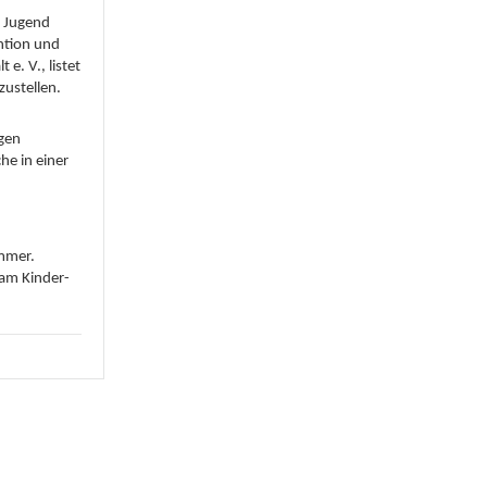
d Jugend
ntion und
e. V., listet
zustellen.
gen
he in einer
mmer.
 am Kinder-