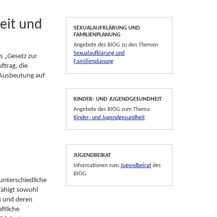
heit und
SEXUALAUFKLÄRUNG UND
FAMILIENPLANUNG
Angebote des BIÖG zu den Themen
Sexualaufklärung und
s „Gesetz zur
Familienplanung
ftrag, die
 Ausbeutung auf
KINDER- UND JUGENDGESUNDHEIT
Angebote des BIÖG zum Thema
Kinder- und Jugendgesundheit
JUGENDBEIRAT
Informationen zum
Jugendbeirat
des
BIÖG
unterschiedliche
fähigt sowohl
en und deren
ftliche