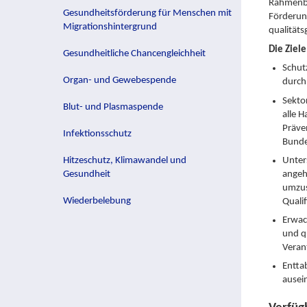
Rahmenbe
Gesundheitsförderung für Menschen mit
Förderun
Migrationshintergrund
qualitäts
Die Ziele
Gesundheitliche Chancengleichheit
Schut
Organ- und Gewebespende
durch 
Sekto
Blut- und Plasmaspende
alle 
Präve
Infektionsschutz
Bunde
Unter
Hitzeschutz, Klimawandel und
angeh
Gesundheit
umzus
Wiederbelebung
Quali
Erwac
und q
Veran
Entta
ausei