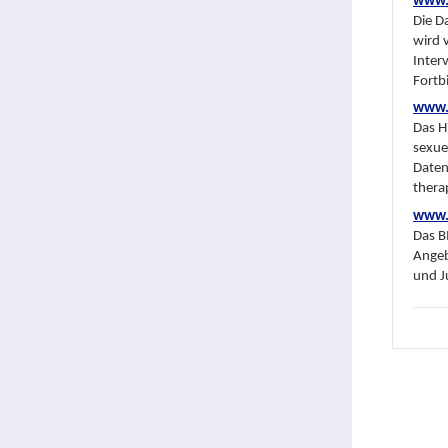
www.f
Die D
wird 
Inter
Fortb
www.h
Das H
sexue
Daten
thera
www.
Das B
Angeb
und J