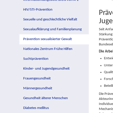
HIV/STI-Prävention
Präv
Jug
Sexuelle und geschlechtliche Vielfalt
Sexualaufklärung und Familienplanung
Seit Anfa
Stärkung 
Prävention sexualisierter Gewalt
Präventi
Bundeseb
Nationales Zentrum Frühe Hilfen
Die Arbe
Entwi
Suchtprävention
Unter
Kinder- und Jugendgesundheit
Quali
Frauengesundheit
Forsc
Betei
Männergesundheit
Die Präve
Gesundheit älterer Menschen
Akteurin
Individue
Diabetes mellitus
Mechanism