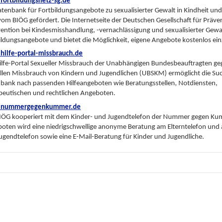
ortbildungsnetz-sg.de
atenbank für Fortbildungsangebote zu sexualisierter Gewalt in Kindheit un
vom BIÖG gefördert. Die Internetseite der Deutschen Gesellschaft für Präve
vention bei Kindesmisshandlung, -vernachlässigung und sexualisierter Gewalt 
ildungsangebote und bietet die Möglichkeit, eigene Angebote kostenlos ein
ilfe-portal-missbrauch.de
ilfe-Portal Sexueller Missbrauch der Unabhängigen Bundesbeauftragten ge
llen Missbrauch von Kindern und Jugendlichen (UBSKM) ermöglicht die Suc
bank nach passenden Hilfeangeboten wie Beratungsstellen, Notdiensten,
peutischen und rechtlichen Angeboten.
nummergegenkummer.de
IÖG kooperiert mit dem Kinder- und Jugendtelefon der Nummer gegen Ku
oten wird eine niedrigschwellige anonyme Beratung am Elterntelefon und
ugendtelefon sowie eine E-Mail-Beratung für Kinder und Jugendliche.