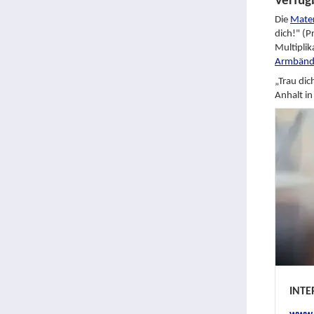
Verfügb
Die
Mater
dich!" (P
Multiplik
Armbänd
„Trau dic
Anhalt i
INT