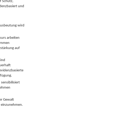
f Schutz,
denzbasiert und
 Ausbeutung wird
kurs arbeiten
timmen
stärkung auf
sind
uerhaft
evidenzbasierte
rfügung.
ensibilisiert
rnehmen
er Gewalt
ng einzunehmen.