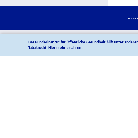
Social Media Links
Folgen S
Abspann
Das Bundesinstitut für Öffentliche Gesundheit hilft unter andere
Tabaksucht. Hier mehr erfahren!
KONTAKT
Bundesinstitut für Öffentliche Gesundheit
Maarweg 149-161
50825 Köln
Telefon +49 221 8992-0