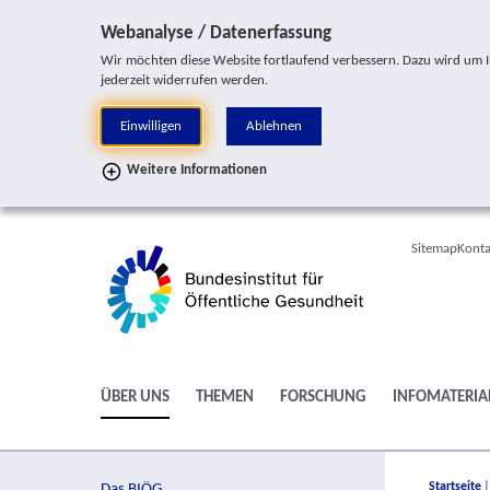
Sprung zur Servicenavigation
Sprung zur Hauptnavigation
Sprung zur Suche
Sprung zur Seitennavigation
Sprung zum Inhalt
Sprung zum Fußbereich
Webanalyse / Datenerfassung
Wir möchten diese Website fortlaufend verbessern. Dazu wird um Ihr
jederzeit widerrufen werden.
Einwilligen
Ablehnen
Weitere Informationen
Sitemap
Konta
ÜBER UNS
THEMEN
FORSCHUNG
INFOMATERIA
You are h
Startseite
Das BIÖG