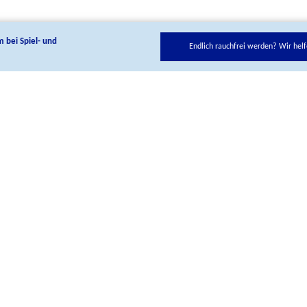
m bei Spiel- und
Endlich rauchfrei werden? Wir helf
ie uns auf unseren Social Media Kanälen:
Kontakt
BIÖG Shop