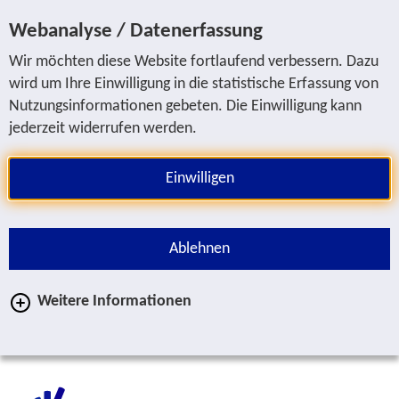
Sprung zur Servicenavigation
Sprung zur Hauptnavigation
Sprung zur Suche
Sprung zum Inhalt
Sprung zum Fußbereich
Webanalyse / Datenerfassung
Wir möchten diese Website fortlaufend verbessern. Dazu
wird um Ihre Einwilligung in die statistische Erfassung von
Nutzungsinformationen gebeten. Die Einwilligung kann
jederzeit widerrufen werden.
Einwilligen
Ablehnen
Weitere Informationen