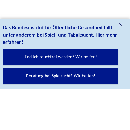
Das Bundesinstitut für Öffentliche Gesundheit hilft
unter anderem bei Spiel- und Tabaksucht. Hier mehr
erfahren!
Endlich rauchfrei werden? Wir helfen!
Social Media Links
Folgen Sie uns auf unseren Social Media Kanälen:
Beratung bei Spielsucht? Wir helfen!
Abspann
KONTAKT