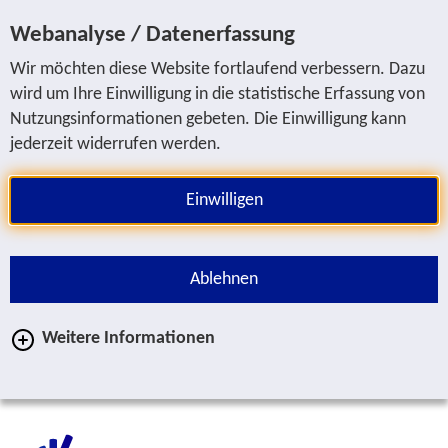
Sprung zur Servicenavigation
Sprung zur Hauptnavigation
Sprung zur Suche
Sprung zum Inhalt
Sprung zum Fußbereich
Webanalyse / Datenerfassung
Wir möchten diese Website fortlaufend verbessern. Dazu
wird um Ihre Einwilligung in die statistische Erfassung von
Nutzungsinformationen gebeten. Die Einwilligung kann
jederzeit widerrufen werden.
Einwilligen
Ablehnen
Weitere Informationen