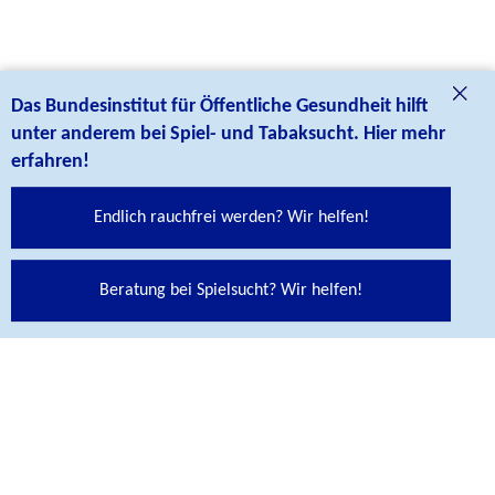
Das Bundesinstitut für Öffentliche Gesundheit hilft
unter anderem bei Spiel- und Tabaksucht. Hier mehr
erfahren!
Endlich rauchfrei werden? Wir helfen!
Social Media Links
Folgen Sie uns auf unseren Social Media Kanälen:
Beratung bei Spielsucht? Wir helfen!
Abspann
KONTAKT