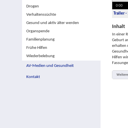
0:00
Drogen
Trailer 
Verhaltenssüchte
Gesund und aktiv älter werden
Inhalt
Organspende
In einer 
Familienplanung
Geburt an
erhalten 
Frühe Hilfen
Gesundhe
Wiederbelebung
Hilfen wi
Fassungen
AV-Medien und Gesundheit
Weitere
Kontakt