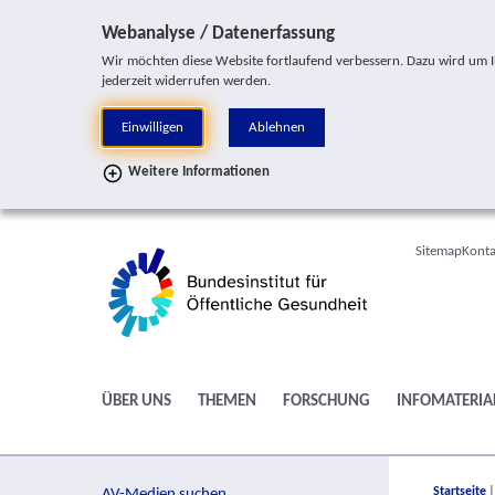
Sprung zur Servicenavigation
Sprung zur Hauptnavigation
Sprung zur Suche
Sprung zur Seitennavigation
Sprung zum Inhalt
Sprung zum Fußbereich
Webanalyse / Datenerfassung
Wir möchten diese Website fortlaufend verbessern. Dazu wird um Ihr
jederzeit widerrufen werden.
Einwilligen
Ablehnen
Weitere Informationen
Sitemap
Konta
ÜBER UNS
THEMEN
FORSCHUNG
INFOMATERIA
You are h
Startseite
AV-Medien suchen