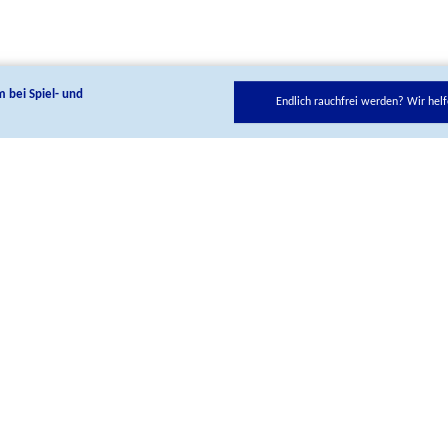
m bei Spiel- und
Endlich rauchfrei werden? Wir helf
ie uns auf unseren Social Media Kanälen:
Kontakt