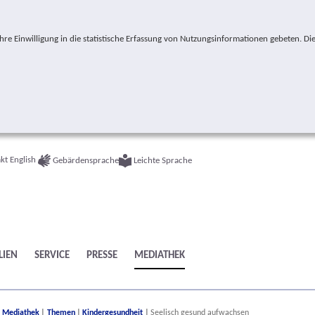
e Einwilligung in die statistische Erfassung von Nutzungsinformationen gebeten. Die
kt
English
Gebärdensprache
Leichte Sprache
LIEN
SERVICE
PRESSE
MEDIATHEK
ere:
Mediathek
Themen
Kindergesundheit
Seelisch gesund aufwachsen