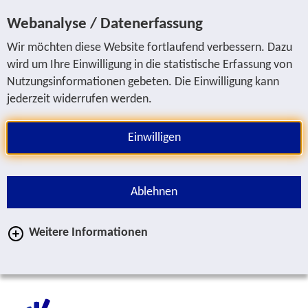
Sprung zur Servicenavigation
Sprung zur Hauptnavigation
Sprung zur Suche
Sprung zum Inhalt
Sprung zum Fußbereich
Webanalyse / Datenerfassung
Wir möchten diese Website fortlaufend verbessern. Dazu
wird um Ihre Einwilligung in die statistische Erfassung von
Nutzungsinformationen gebeten. Die Einwilligung kann
jederzeit widerrufen werden.
Einwilligen
Ablehnen
Weitere Informationen