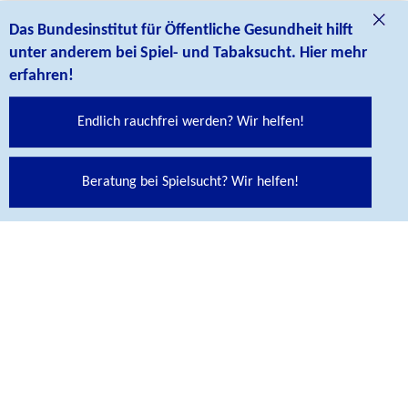
Das Bundesinstitut für Öffentliche Gesundheit hilft
unter anderem bei Spiel- und Tabaksucht. Hier mehr
erfahren!
Endlich rauchfrei werden? Wir helfen!
Beratung bei Spielsucht? Wir helfen!
Social Media Links
Folgen Sie uns auf unseren Social Media Kanälen:
Abspann
KONTAKT