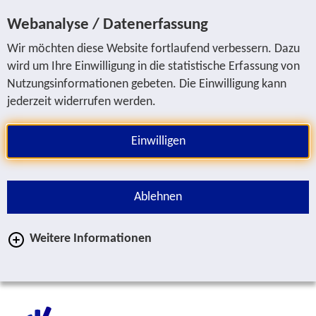
Sprung zur Servicenavigation
Sprung zur Hauptnavigation
Sprung zur Suche
Sprung zum Inhalt
Sprung zum Fußbereich
Webanalyse / Datenerfassung
Wir möchten diese Website fortlaufend verbessern. Dazu
wird um Ihre Einwilligung in die statistische Erfassung von
Nutzungsinformationen gebeten. Die Einwilligung kann
jederzeit widerrufen werden.
Einwilligen
Ablehnen
Weitere Informationen