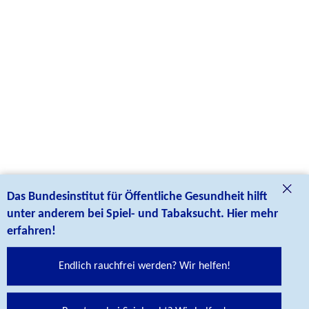
Das Bundesinstitut für Öffentliche Gesundheit hilft
unter anderem bei Spiel- und Tabaksucht. Hier mehr
erfahren!
Social Media Links
Folgen Sie uns auf unseren Social Media Kanälen:
Endlich rauchfrei werden? Wir helfen!