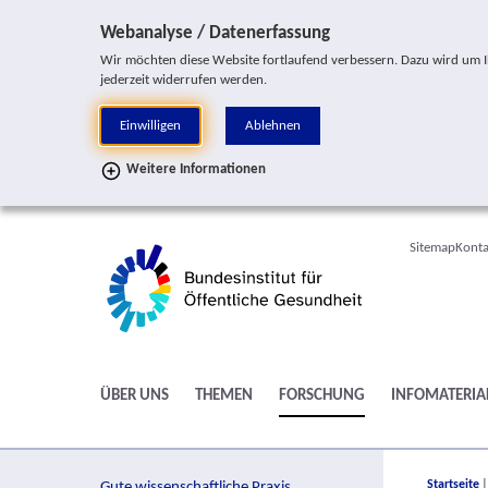
Sprung zur Servicenavigation
Sprung zur Hauptnavigation
Sprung zur Suche
Sprung zur Seitennavigation
Sprung zum Inhalt
Sprung zum Fußbereich
Webanalyse / Datenerfassung
Wir möchten diese Website fortlaufend verbessern. Dazu wird um Ihr
jederzeit widerrufen werden.
Einwilligen
Ablehnen
Weitere Informationen
Sitemap
Konta
ÜBER UNS
THEMEN
FORSCHUNG
INFOMATERIA
You are h
Startseite
Gute wissenschaftliche Praxis