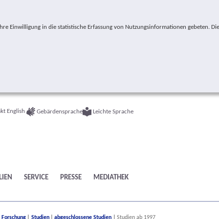
e Einwilligung in die statistische Erfassung von Nutzungsinformationen gebeten. Die
kt
English
Gebärdensprache
Leichte Sprache
LIEN
SERVICE
PRESSE
MEDIATHEK
ere:
Forschung
Studien
abgeschlossene Studien
Studien ab 1997