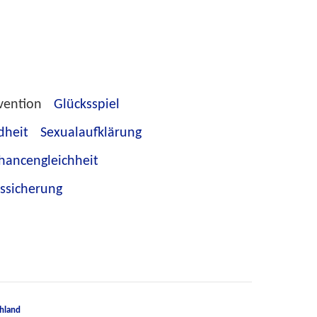
vention
Glücksspiel
dheit
Sexualaufklärung
hancengleichheit
tssicherung
hland