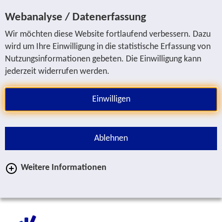
Sprung zur Servicenavigation
Sprung zur Hauptnavigation
Sprung zur Suche
Sprung zum Inhalt
Sprung zum Fußbereich
Webanalyse / Datenerfassung
Wir möchten diese Website fortlaufend verbessern. Dazu
wird um Ihre Einwilligung in die statistische Erfassung von
Nutzungsinformationen gebeten. Die Einwilligung kann
jederzeit widerrufen werden.
Einwilligen
Ablehnen
Weitere Informationen