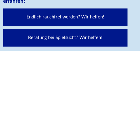
erfahren!
Endlich rauchfrei werden? Wir helfen!
Beratung bei Spielsucht? Wir helfen!
Social Media Links
Folgen Sie uns auf unseren Social Media Kanälen:
Abspann
KONTAKT