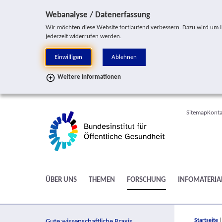
Sprung zur Servicenavigation
Sprung zur Hauptnavigation
Sprung zur Suche
Sprung zur Seitennavigation
Sprung zum Inhalt
Sprung zum Fußbereich
Webanalyse / Datenerfassung
Wir möchten diese Website fortlaufend verbessern. Dazu wird um Ihr
jederzeit widerrufen werden.
Einwilligen
Ablehnen
Weitere Informationen
Sitemap
Konta
ÜBER UNS
THEMEN
FORSCHUNG
INFOMATERIA
You are h
Startseite
Gute wissenschaftliche Praxis