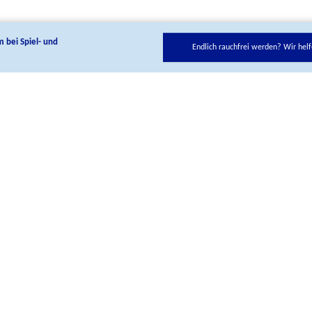
m bei Spiel- und
Endlich rauchfrei werden? Wir helf
ie uns auf unseren Social Media Kanälen:
Kontakt
BIÖG Shop