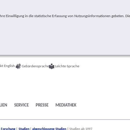
e Einwilligung in die statistische Erfassung von Nutzungsinformationen gebeten. Die
kt
English
Gebärdensprache
Leichte Sprache
LIEN
SERVICE
PRESSE
MEDIATHEK
ere:
Forschung
Studien
abgeschlossene Studien
Studien ab 1997