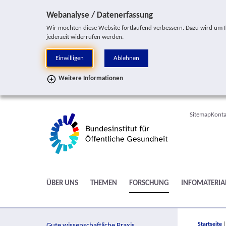
Sprung zur Servicenavigation
Sprung zur Hauptnavigation
Sprung zur Suche
Sprung zur Seitennavigation
Sprung zum Inhalt
Sprung zum Fußbereich
Webanalyse / Datenerfassung
Wir möchten diese Website fortlaufend verbessern. Dazu wird um Ihr
jederzeit widerrufen werden.
Einwilligen
Ablehnen
Weitere Informationen
Sitemap
Konta
ÜBER UNS
THEMEN
FORSCHUNG
INFOMATERIA
You are h
Startseite
Gute wissenschaftliche Praxis