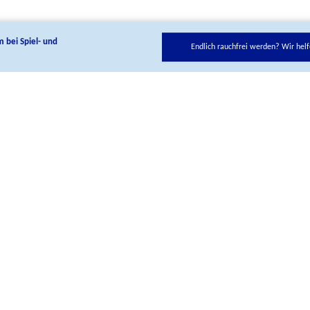
m bei Spiel- und
Endlich rauchfrei werden? Wir helf
ie uns auf unseren Social Media Kanälen:
Kontakt
BIÖG Shop