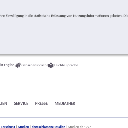
e Einwilligung in die statistische Erfassung von Nutzungsinformationen gebeten. Die
kt
English
Gebärdensprache
Leichte Sprache
LIEN
SERVICE
PRESSE
MEDIATHEK
ere:
Forschung
Studien
abgeschlossene Studien
Studien ab 1997