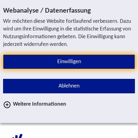
Sprung zur Servicenavigation
Sprung zur Hauptnavigation
Sprung zur Suche
Sprung zum Inhalt
Sprung zum Fußbereich
Webanalyse / Datenerfassung
Wir möchten diese Website fortlaufend verbessern. Dazu
wird um Ihre Einwilligung in die statistische Erfassung von
Nutzungsinformationen gebeten. Die Einwilligung kann
jederzeit widerrufen werden.
Einwilligen
Ablehnen
Weitere Informationen