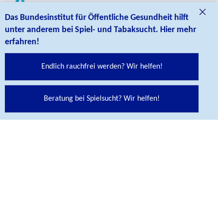
Das Bundesinstitut für Öffentliche Gesundheit hilft
Bundesinstitut für Öffentliche Gesundheit
unter anderem bei Spiel- und Tabaksucht. Hier mehr
Maarweg 149-161
erfahren!
50825 Köln
Telefon +49 221 8992-0
Endlich rauchfrei werden? Wir helfen!
Beratung bei Spielsucht? Wir helfen!
Kontakt
BIÖG Shop
© BIÖG Das Bundesinstitut für Öffentliche Gesundheit ist
eine Fachbehörde im Geschäftsbereich des
Bundesministeriums für Gesundheit.