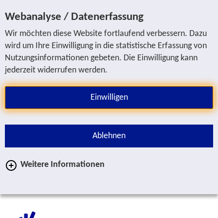
Sprung zur Servicenavigation
Sprung zur Hauptnavigation
Sprung zur Suche
Sprung zum Inhalt
Sprung zum Fußbereich
Webanalyse / Datenerfassung
Wir möchten diese Website fortlaufend verbessern. Dazu
wird um Ihre Einwilligung in die statistische Erfassung von
Nutzungsinformationen gebeten. Die Einwilligung kann
jederzeit widerrufen werden.
Einwilligen
Ablehnen
Weitere Informationen