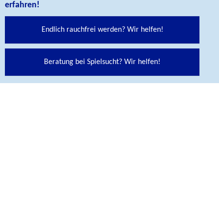
erfahren!
Endlich rauchfrei werden? Wir helfen!
Social Media Links
Folgen Sie uns auf unseren Social Media Kanälen:
Beratung bei Spielsucht? Wir helfen!
Abspann
KONTAKT
Bundesinstitut für Öffentliche Gesundheit