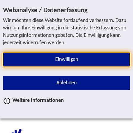
Sprung zur Servicenavigation
Sprung zur Hauptnavigation
Sprung zur Suche
Sprung zum Inhalt
Sprung zum Fußbereich
Webanalyse / Datenerfassung
Wir möchten diese Website fortlaufend verbessern. Dazu
wird um Ihre Einwilligung in die statistische Erfassung von
Nutzungsinformationen gebeten. Die Einwilligung kann
jederzeit widerrufen werden.
Einwilligen
Ablehnen
Weitere Informationen