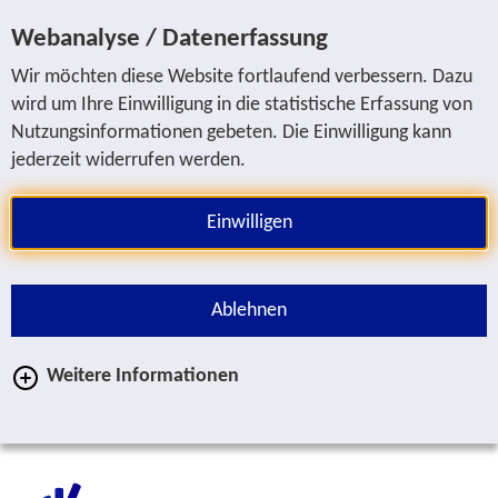
Sprung zur Servicenavigation
Sprung zur Hauptnavigation
Sprung zur Suche
Sprung zum Inhalt
Sprung zum Fußbereich
Webanalyse / Datenerfassung
Wir möchten diese Website fortlaufend verbessern. Dazu
wird um Ihre Einwilligung in die statistische Erfassung von
Nutzungsinformationen gebeten. Die Einwilligung kann
jederzeit widerrufen werden.
Einwilligen
Ablehnen
Weitere Informationen