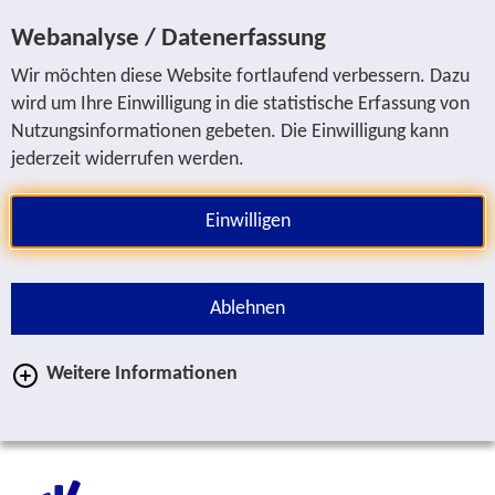
Sprung zur Servicenavigation
Sprung zur Hauptnavigation
Sprung zur Suche
Sprung zum Inhalt
Sprung zum Fußbereich
Webanalyse / Datenerfassung
Wir möchten diese Website fortlaufend verbessern. Dazu
wird um Ihre Einwilligung in die statistische Erfassung von
Nutzungsinformationen gebeten. Die Einwilligung kann
jederzeit widerrufen werden.
Einwilligen
Ablehnen
Weitere Informationen