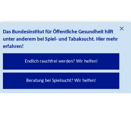
Das Bundesinstitut für Öffentliche Gesundheit hilft
unter anderem bei Spiel- und Tabaksucht. Hier mehr
erfahren!
Endlich rauchfrei werden? Wir helfen!
Beratung bei Spielsucht? Wir helfen!
Social Media Links
Folgen Sie uns auf unseren Social Media Kanälen:
Abspann