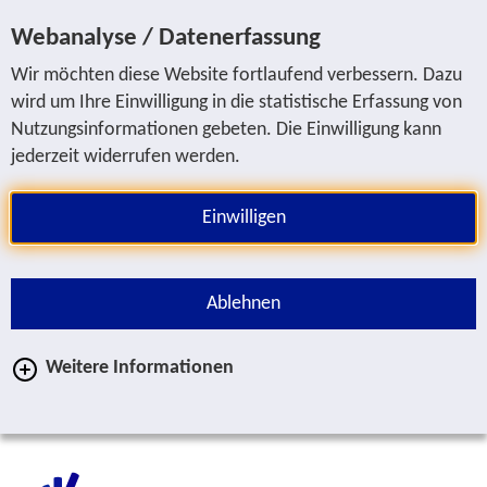
Sprung zur Servicenavigation
Sprung zur Hauptnavigation
Sprung zur Suche
Sprung zum Inhalt
Sprung zum Fußbereich
Webanalyse / Datenerfassung
Wir möchten diese Website fortlaufend verbessern. Dazu
wird um Ihre Einwilligung in die statistische Erfassung von
Nutzungsinformationen gebeten. Die Einwilligung kann
jederzeit widerrufen werden.
Einwilligen
Ablehnen
Weitere Informationen