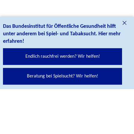
Das Bundesinstitut für Öffentliche Gesundheit hilft
unter anderem bei Spiel- und Tabaksucht. Hier mehr
erfahren!
Endlich rauchfrei werden? Wir helfen!
Social Media Links
Folgen Sie uns auf unseren Social Media Kanälen:
Beratung bei Spielsucht? Wir helfen!
Abspann
KONTAKT