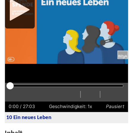
Media
Player
|
|
Abspielen
Neustart
Zurück
Vorwärts
Untertitel
Transkription
Schneller
Langsamer
Einstellu
Vollbi
Laut
ausblenden
anzeigen
einscha
0:00
/ 27:03
Geschwindigkeit: 1x
Pausiert
10 Ein neues Leben