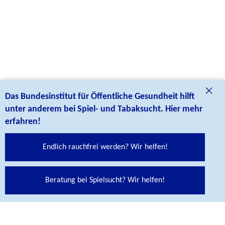
Das Bundesinstitut für Öffentliche Gesundheit hilft
unter anderem bei Spiel- und Tabaksucht. Hier mehr
erfahren!
Endlich rauchfrei werden? Wir helfen!
Beratung bei Spielsucht? Wir helfen!
Social Media Links
Folgen Sie uns auf unseren Social Media Kanälen: