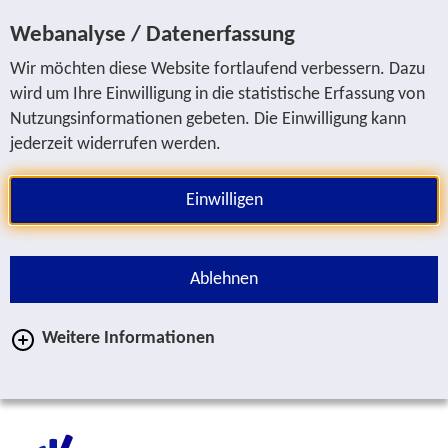
Sprung zur Servicenavigation
Sprung zur Hauptnavigation
Sprung zur Suche
Sprung zum Inhalt
Sprung zum Fußbereich
Webanalyse / Datenerfassung
Wir möchten diese Website fortlaufend verbessern. Dazu
wird um Ihre Einwilligung in die statistische Erfassung von
Nutzungsinformationen gebeten. Die Einwilligung kann
jederzeit widerrufen werden.
Einwilligen
Ablehnen
Weitere Informationen