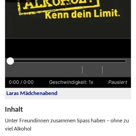
|
|
Abspielen
Neustart
Zurück
Vorwärts
Untertitel
Transkription
Schneller
Langsamer
Einstellu
Vollbi
Laut
ausblenden
anzeigen
einscha
0:00
/ 0:00
Geschwindigkeit: 1x
Pausiert
Laras Mädchenabend
Inhalt
Unter Freundinnen zusammen Spass haben – ohne zu
viel Alkohol