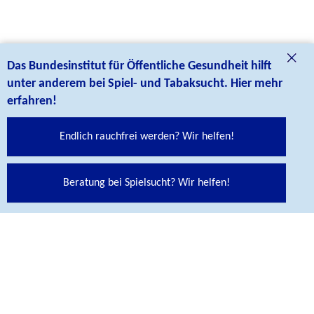
Das Bundesinstitut für Öffentliche Gesundheit hilft
unter anderem bei Spiel- und Tabaksucht. Hier mehr
erfahren!
Endlich rauchfrei werden? Wir helfen!
Beratung bei Spielsucht? Wir helfen!
Social Media Links
Folgen Sie uns auf unseren Social Media Kanälen:
Abspann