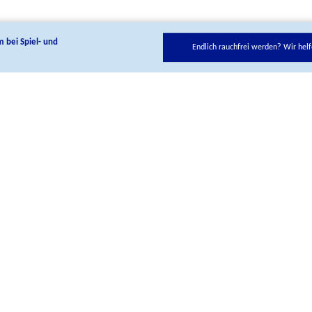
m bei Spiel- und
Endlich rauchfrei werden? Wir helf
ie uns auf unseren Social Media Kanälen:
Kontakt
BIÖG Shop