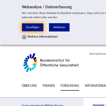
Sprung zur Servicenavigation
Sprung zur Hauptnavigation
Sprung zur Suche
Sprung zur Seitennavigation
Sprung zum Inhalt
Sprung zum Fußbereich
Webanalyse / Datenerfassung
Wir möchten diese Website fortlaufend verbessern. Dazu wird um Ihr
jederzeit widerrufen werden.
Einwilligen
Ablehnen
Weitere Informationen
Sitemap
Konta
ÜBER UNS
THEMEN
FORSCHUNG
INFOMATERIA
You are h
Startseite
Gute wissenschaftliche Praxis