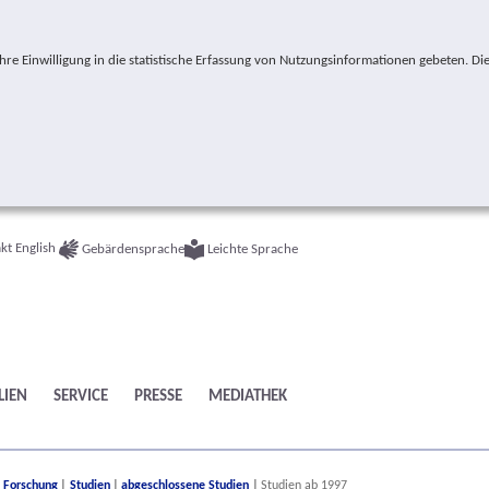
e Einwilligung in die statistische Erfassung von Nutzungsinformationen gebeten. Die
kt
English
Gebärdensprache
Leichte Sprache
LIEN
SERVICE
PRESSE
MEDIATHEK
ere:
Forschung
Studien
abgeschlossene Studien
Studien ab 1997