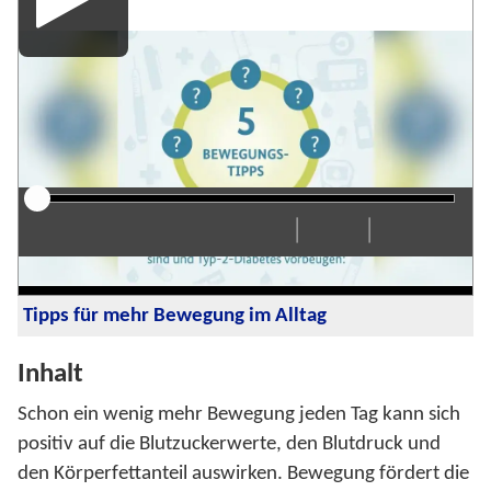
Player
|
|
Abspielen
Neustart
Zurück
Vorwärts
Audiobeschreibung
Schneller
Langsamer
Einstellu
Vollbi
Laut
einschalten
einscha
0:00
/ 0:59
Geschwindigkeit: 1x
Pausiert
Tipps für mehr Bewegung im Alltag
Inhalt
Schon ein wenig mehr Bewegung jeden Tag kann sich
positiv auf die Blutzuckerwerte, den Blutdruck und
den Körperfettanteil auswirken. Bewegung fördert die