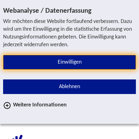
Sprung zur Servicenavigation
Sprung zur Hauptnavigation
Sprung zur Suche
Sprung zum Inhalt
Sprung zum Fußbereich
Webanalyse / Datenerfassung
Wir möchten diese Website fortlaufend verbessern. Dazu
wird um Ihre Einwilligung in die statistische Erfassung von
Nutzungsinformationen gebeten. Die Einwilligung kann
jederzeit widerrufen werden.
Einwilligen
Ablehnen
Weitere Informationen