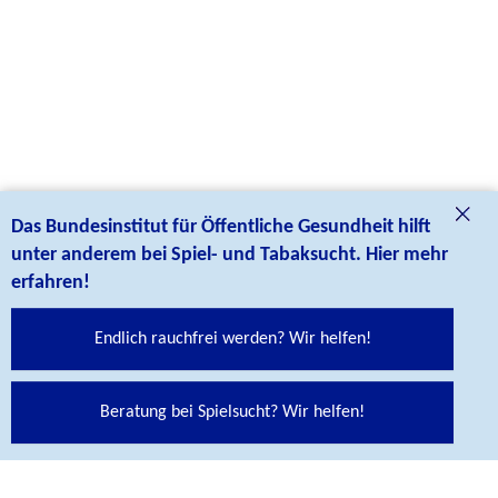
Das Bundesinstitut für Öffentliche Gesundheit hilft
unter anderem bei Spiel- und Tabaksucht. Hier mehr
erfahren!
Endlich rauchfrei werden? Wir helfen!
Beratung bei Spielsucht? Wir helfen!
Social Media Links
Folgen Sie uns auf unseren Social Media Kanälen: